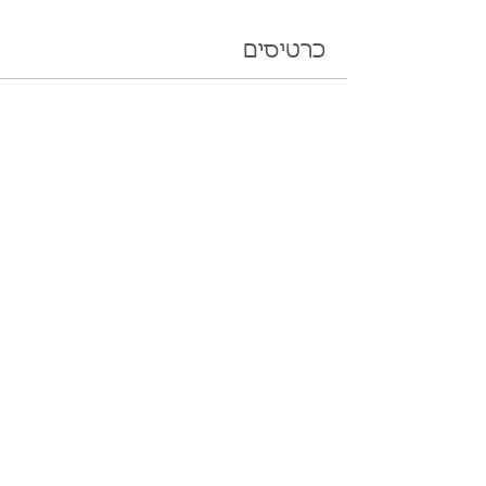
כרטיסים
המכירה הסתיימה
סוג כרטיס
אריאל זילבר - כרטיס יחיד
מחיר
שיתוף