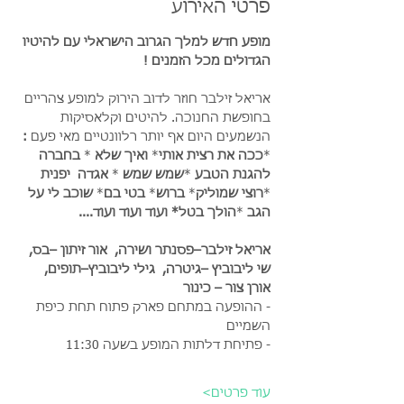
פרטי האירוע
מופע חדש למלך הגרוב הישראלי עם להיטיו 
הגדולים מכל הזמנים ! 
אריאל זילבר חוזר לדוב הירוק למופע צהריים 
בחופשת החנוכה. להיטים וקלאסיקות 
הנשמעים היום אף יותר רלוונטיים מאי פעם 
: 
*
ככה את רצית אותי
* 
ואיך שלא 
*
 בחברה 
להגנת הטבע 
*
שמש שמש 
* 
אגדה  יפנית 
*
רוצי שמוליק
*
 ברוש
* 
בטי בם
*
 שוכב לי על 
הגב 
*
הולך בטל*
ועוד ועוד ועוד....
אריאל זילבר–פסנתר ושירה,  אור זיתון –בס,  
שי ליבוביץ –גיטרה,  גילי ליבוביץ–תופים,  
אורן צור – כינור
- ההופעה במתחם פארק פתוח תחת כיפת 
השמיים
- פתיחת דלתות המופע בשעה 11:30
עוד פרטים>