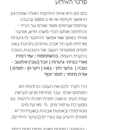
פרטי האירוע
בום פם היא אחת הלהקות האלה שמהרגע 
הראשון לקיומה אי אז ב-2003 ערבבה 
עולמות שנראים מאוד שונים על הנייר - 
והלחימה אותם לכדי משהו חדש, אורגני 
ואחיד באופן שאי אפשר להתנגד לו גיטרות 
מזרחית מקו תל אביב-סלוניקי,חטיבת באס 
תופים ממועדוני הקצב של הסבנטיז, וטובה 
בלקנית רועמת. 
בהשתתפות : עוזי רמירז 
ואורי כנרות -גיטרות | יובל (טובי) זולוטוב - 
טובה |  גלעד לוין - באס | רועי חן - תופים | 
אורח מיוחד : תומר יוסף 
כדי לקרר לכם את העונה הרותחת הזו 
המתחם שלנו  עבר מתיחת פנים לקראת 
עונת הקיץ  והשנה תוכלו תוכלו ליהנות  גם 
ממערכת ערפול מים  💦  מזרקת מים  
מטורפת!! ובאסטת אבטיח בשקלללל 🍉 
מומלץ להגיע עם בגדי ים (בעיקר הילדים) .
- ההופעה במתחם פארק פתוח תחת כיפת 