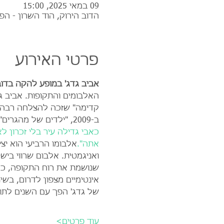
09 במאי 2025, 15:00
הדוב הירוק, הוד השרון - הפ
פרטי האירוע
אביב גדג' במופע להקה בדוב 
האלבומים והתקופות. אביב ג
קדימה" שזכה להצלחה רבה.לא
ב-2009, "ילדים של מהגרים" ב-2013 ו"שרף אורנים" ב-2016 שזכה בפרס אקו"ם לאלבום השנה. מהם יצאו שירים כמו: 
כאבי גדילה
עיר בלי זכרון
לא
אתה".
אלבומו הרביעי הוא יצ
ואניגמטית. אלבום שרווי ביש
שנושמת את רוח התקופה, כמ
אינטימיים מצפון לדרום, בש
של גדג' הפך עם השנים לת
עוד פרטים>