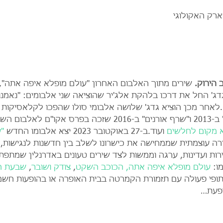
ארק האקולוגי
הירוק. 
שירים מתוך האלבום האחרון "עולם מופלא איפה אתה",
דג' החל את דרכו בלהקת אלג'יר שהוציאה שני אלבומים: "נאמנות
חר מכן הוציא גדג' שלושה אלבומי סולו שהפכו לקלאסיקות מק
 מקום לחלשים
 ועוד.ב-27 באוקטובר 2023 יצא אלבומו החדש 
"
ירה עוצמתית שממחישה את כישרונו לשלב בין חדשנות לנגישות, 
ירות ועדינות, ערגה וממשות לצד שירים טעונים באדרנלין שמתפת
ו: 
עולם מופלא איפה אתה,
הכוכב השקט
, 
צודק ושובר
, 
שבעת הג
יתופי פעולה עם תזמורת הקמרטה בבית האופרה או בהופעות חשמל
ופעת…