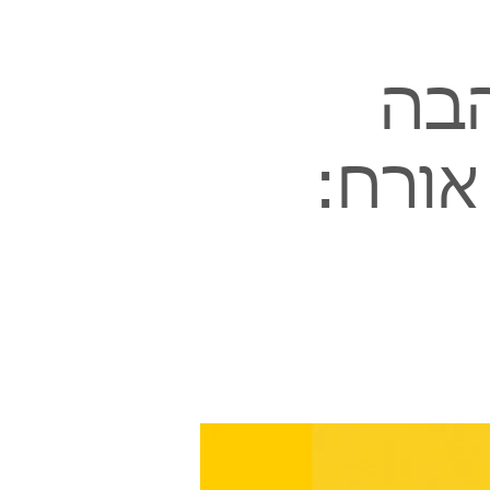
הבה
אורח: