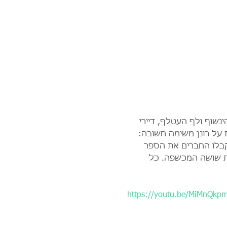
ינשוף ולף העטלף, דיירי 
 על רונן משימה חשובה: 
קבלו החברים את הספר 
את שושה המכשפה. כל 
https://youtu.be/MiMnQkp