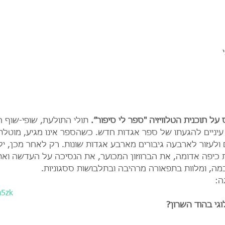
על תוכנית הטלוויזיה "ספר לי סיפור״.
 תולי התולעת, שופי-שוף ה
 עיניים להגעתו של ספר אגדות חדש. כשהספר אינו מגיע, מוטלת
ולעזור לארבעה גיבורים מארבע אגדות שונות. רק לאחר מכן, י
ת כיפה אדומה, את הברווזון המכוער, את הנסיכה על העדשה ו
ה, ומלוות בתפאורה מרהיבה ובתלבושות ססגוניות.
ה:
m5zk
גי בהוד השרון?