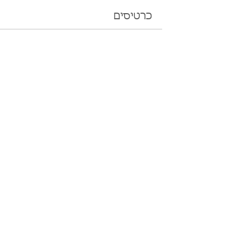
כרטיסים
המכירה הסתיימה
סוג כרטיס
כרטיסים ראשונים
מחיר
שיתוף