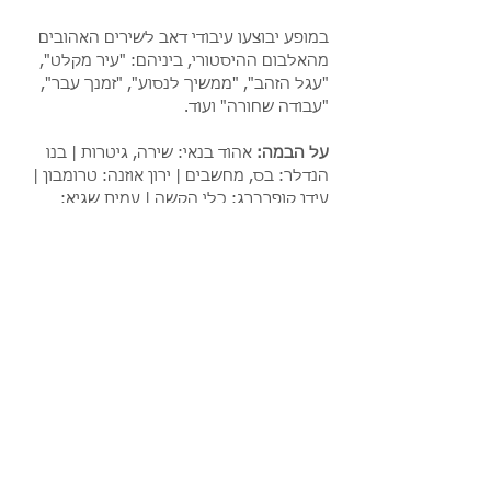
במופע יבוצעו עיבודי דאב לשירים האהובים 
מהאלבום ההיסטורי, ביניהם: "עיר מקלט", 
"עגל הזהב", "ממשיך לנסוע", "זמנך עבר", 
"עבודה שחורה" ועוד.
על הבמה: 
אהוד בנאי: שירה, גיטרות | בנו 
הנדלר: בס, מחשבים | ירון אוזנה: טרומבון |
עידן קופרברג: כלי הקשה | עמית שגיא: 
גיטרה | מיכאל אבגיל: תופים | עידית מינצר: 
חצוצרה | שאול עשת: קלידים
לפני ואחרי המופע ינגנו :
 My Lord Sound 
Ranking Levy & Ellen G במופע סאונד 
סיסטם, תקליטים ומיקרופון
** צילום: אריאל עפרון
עוד פרטים>