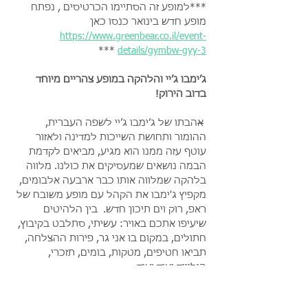
***למופע זה הסתיימו הכרטיסים , נפתח 
מופע חדש בינואר כנסו כאן 
https://www.greenbear.co.il/event-
 ***
details/gymbw-gyy-3
ג׳ימבו ג׳יי והלהקה במופע צהריים מיוחד 
בדוב הירוק!
א
הבתו של ג׳ימבו ג׳יי לשפה העברית, 
ההומור ותחושת השייכות למדינה ולאזור 
עוטף עזה ממנו הוא מגיע, מביאים לקדמת 
הבמה נושאים שמעסיקים את כולנו. מלווה 
בלהקה שמלווה אותו כבר ארבעה אלבומים, 
מקפיץ ג'ימבו את הקהל עם מופע משובח של 
ראפ, רוק וים תיכון חדש.  בין הלהיטים 
שיעיפו אתכם באויר: עשיתי, סתלבט בקיבוץ, 
חתולים, במקום בו אני גר, פירות ההצלחה, 
תביאו חטיפים, מטקות, בומים, תזכרי, 
הוליווד ועוד ועוד...
- ההופעה במתחם פארק פתוח תחת כיפת 
השמיים