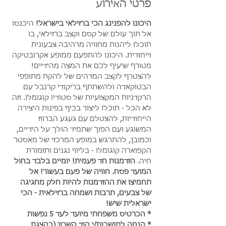
פרטי האירוע
היכונו להפנינג הכי ברזילאי בישראל! 
היכנסו 
אל תוך עולם של קסם וקצב ברזילאי, בו 
תוכלו ליהנות מחוויה מרהיבה צבעונית 
וייחודית. היכונו להתפעם ממופע אקרובטיקה 
מטורף שיעיף לכם את המצה מהידיים! 
להצטרף לקצב המדהים של להקת מתופפי 
הבטוקאדה ולהשתתף בריקודי קרנבל עם 
הרקדניות המקצועיות של סטודיו קוגומלו. וזה 
לא הכל - תוכלו ליצור בכיף בפינות היצירה 
הייחודיות, להצטלם עם געגע הברווז 
המשוגע ועם הפוך שתמיד הולך על הידיים, 
וכמובן, להתרגש במופע המרכזי של מאסטר 
הקפוארה קוגומלו - בליווי נגנים ותזמורת 
חיה. 
הזדמנות חד פעמית! יומיים בלבד בחול 
המועד פסח. חוויה של פעם בעשור! אל 
תחמיצו את ההזדמנות להיות חלק מחגיגה 
של צבעים, תרבות ושמחה ברזילאית - הכי 
ישראלית שיש!
* הכרטיס משפחתי מיועד לעד 5 נפשות
* הנחה לתושבות/י הוד השרון (בהצגת 