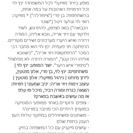
מופע בידור מוזיקלי לכל המשפחה! ינץ לוי 
וכל הדמויות האהובות על במה אחת, 
בהשתתפות: בן פרי ("ציפורלה") * מוזיקה: 
רואי לוי וגלעד ויטל ("שוטי
 הנבואה") בואו לצחוק, להתרגש, לשיר 
ולרקוד עם דוד אריה, סבא אליהו, המורה 
דרורה ואיש היער! מערכונים ושירים מקוריים. 
הרפתקה חד פעמית. ינץ לוי הוא מחבר רבי 
המכר "הרפתקאות דוד אריה", "כשסבא 
אליהו היה קטן", "המורה דרורה לא מפלצת" 
ו"סיפורי איש היער״. 
יוצר המופע: ינץ לוי | 
 משתתפים: ינץ לוי, בן פרי, אלון מוטקין, 
לירון מיוחס | ניהול מוזיקלי: אלון מוטקין | 
עיצוב דמות דוד אריה: יניב שמעוני | תודות: 
הוצאה כנרת זמורה דביר, מיכל פז קלפ
אז מה עושים ב#שבת בפארק?
- צופים  ורוקדים באחד ממופעי המוסיקה 
במועדון הילדים הכי מדובר במדינה!
- משחקים ומשתוללים במתקני טירות העץ 
הענק בחוות שלם
- עושים פיקניק עם כל המשפחה בחיק 