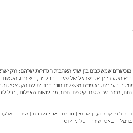
 מוכשרים שמשלבים בין שתי האהבות הגדולות שלהם: רוק ישראלי
יא מסע בזמן אל ישראל של פעם - הבגדים, השירים, הסאונד וה
וזיקה העברית. התפוזים מספקים חוויה ייחודית עם הקלאסיקות ש
נות, גברת עם סלים, קילפתי תפוז, מה עושות האיילות , :בלילו
 : טל מרקוס ונעמן שדמי | תופים - אודי גלברט | שירה - אלעד ק
 בוימל  | באס ושירה - טל מרקוס