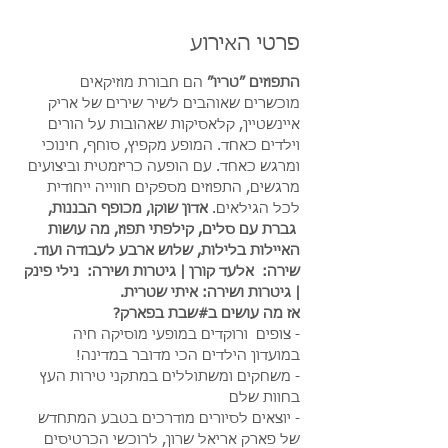
פרטי האירוע
התפוזים ״טריו״
 הם חבורת מוזיקאים 
מוכשרים שאוהבים לשיר שירים של אריק 
איינשטיין, קלאסיקות שאהובות על הורים 
וילדים כאחד. המופע מקפיץ, סוחף, חינוכי 
ומרגש כאחד. עם הופעה כריזמטית וביצועים 
מרגשים, התפוזים מספקים חווייה ייחודית 
לכל הגילאים. 
אדון שוקו, מכופף הבננות, 
 גברת עם סלים, קילפתי תפוז, מה עושות 
האיילות בלילות, שלוש ארבע לעבודה ועוד. 
שירה:  אלעד קורן | גיטרות ושירה:  נילי פינק 
| גיטרות ושירה: איתי שטרית. 
אז מה עושים ב#שבת בפארק?
- צופים  ורוקדים במופעי מוסיקה חיה 
במועדון הילדים הכי מדובר במדינה!
- משחקים ומשתוללים במתקני טירות העץ 
בחוות שלם
- יוצאים לסיורים מודרכים בטבע המתחדש 
של פארק אריאל שרון, לרוכשי הכרטיסים 