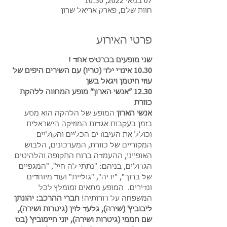
07 במאי 2022, 10:30
חוות שלם, פארק אריאל שרון
פרטי האירוע
שני מופעים בכרטיס אחד ! 
10.30 אינדי ילד (טריו) עם השירים היפים של 
עוזי חיטמן ויגאל בשן
12.30 ״אנשי הארון״ מופע המחווה ללהקת 
כוורת 
אנשי הארון
 המופע של הלהקה הוא מסע 
בזמן בעקבות אגדות המוזיקה הישראלית 
וכולל את העיבודים הכליים והקוליים 
המקוריים של כוורת, המערכונים, הלבוש 
האופייני, ההעמדה ברוח התקופה והלהיטים 
הגדולים, בניהם: "נתתי לה חיי", "המגפיים 
של ברוך", "יו יה", "גוליית" ועוד מיוחדים 
ונדירים.  המופע מתאים ומומלץ לכל 
המשפחה על דורותיה! 
חברי ההרכב: יהונתן 
ליבוביץ' (שירה), גלעד לוין (גיטרות ושירה), 
שם חממי (גיטרות ושירה), יוני חיימוביץ' (בס 