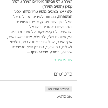
ושירה), רני אבישר (קלידים ושירה), יונתן 
קפלן (תופים ושירה).
אינדי ילד מציגים מופע טריו מיוחד לכל 
המשפחה, 
במחווה לשירים הגדולים של 
יגאל בשן ועוזי חיטמן, שניים מהיוצרים 
והמבצעים האהובים בישראל
 שהעניקו לנו קלאסיקות על-זמניות: הופה 
היי, אלוהים שלי, ילד פלא, אדוני ראש העיר, 
ארץ הצבר, יש לי ציפור קטנה בלב, נולדתי 
לשלום, כמו צועני, הם רק חלק מהשירים 
שיבוצעו במופע. 
שירה: מיקה…
עוד פרטים>
כרטיסים
המכירה הסתיימה
סוג כרטיס
כרטיס יחיד