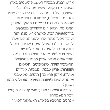
אריק לבנת, מבכירי הסקסופוניסטים בארץ, 
מפגיש את הקהל הצעיר עם עולם כלי 
הנשיפה. על הבמה עשרות כלי נשיפה שונים 
ומגוונים: חלילים, סקסופונים ושופרות, 
שבהם מנגנים גם הילדים במהלך המופע. 
המנגינות, הסיפורים והשירים מבוצעים 
בוירטואוזיות רבה, כאשר אריק מנגן ושר 
ועובר מכלי נגינה אחד לשני.המופע עלה 
לראשונה ב"פסטיבל הצגות ילדים בחיפה" 
2010 ונבחר להצגה המוסיקלית של 
הפסטיבל, ״לב אוהב״ נולד בתוכנית ״זה 
מזה״ אותה מנחה אריק לבנת בטלוויזיה 
החינוכית 
שירה, סקסופונים, חלילים 
ושופרות: אריק לבנת | פסנתר, קלידים 
וקולות: ארנון פרידמן | תופים: טל ליבני
אז מה עושים ב#שבת בפארק האקולוגי בהוד 
השרון?
- צופים ורוקדים במופעי מוסיקה חיה מעולים 
לכל המשפחה!
- נהנים מהטבע בפארק האקולוגי הכולל 
אגם אקולוגי, שבילי הליכה ומתחמי פיקניק 