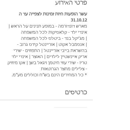
פרטי האירוע
עשר הופעות חיות זמינות לצפייה עד ה 
31.10.12
מארש דונדורמה - במופע תנינים על הראש | 
אינדי ילד - קלאסיקות לכל המשפחה 
| מג'יקל בנד - ביטלס לכל המשפחה 
| אנסמבל אקוט | אוריינטל קידס גרוב - 
בהשראת בייבי אוריינטל | התפוזים - שירי 
אריק איינשטיין לילדים | האוצר | אינדי ילד 
טריו - שירי עוזי חיטמן ויגאל בשן | אקו מיוזיק 
- צלילים מחצר הגרוטאות
* כל המחירים הינם בש״ח וכוללים מע״מ.
כרטיסים
המכירה הסתיימה
סוג כרטיס
LIVE פסטיבל אינדידוב