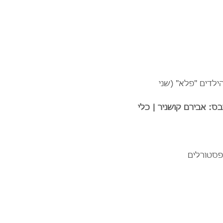
לדים "פלא" (שני 
בס: אבירם קושניר | כלי 
פסטורלים