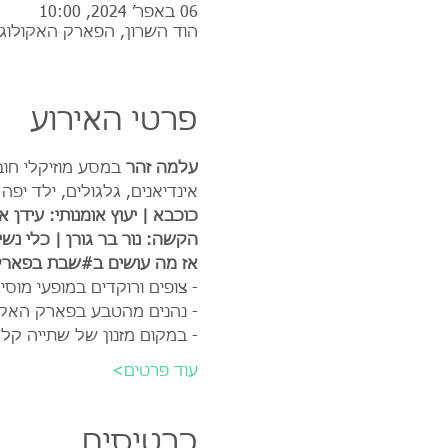
06 באפר׳ 2024, 10:00
הוד השרון, הפארק האקולוגי
פרטי האירוע
עלמה זהר
 במסע מוזיקלי חו
אינדיאנים, גלגולים, ילד יפה 
כוכבא | יעוץ אומנותי: עידן 
הקשה: נור בר גורן | כלי נשי
אז מה עושים ב#שבת בפארק 
- צופים ורוקדים במופעי מו
- נהנים מהטבע בפארק האקול
- במקום מזנון של שתייה קל
עוד פרטים>
כרטיסים