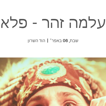
עלמה זהר - פלא
שבת, 06 באפר׳
  |  
הוד השרון