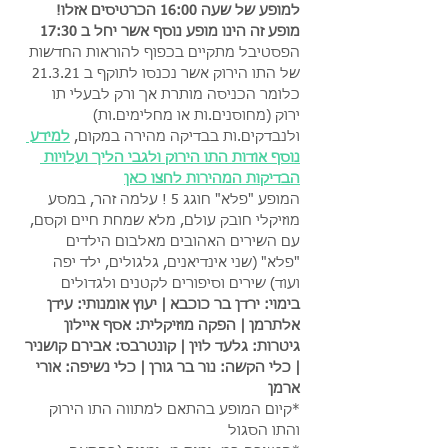
למופע של שעה 16:00 הכרטיסים אזלו! 
מופע זה הינו מופע נוסף אשר יחל ב 17:30
הפסטיבל מתקיים בכפוף להוראות החדשות 
של התו הירוק אשר נכנסו לתוקף ב 21.3.21 
כלומר הכניסה מותרת אך ורק לבעלי תו 
ירוק (מחוסנים.ות או מחלימים.ות) 
ולנבדקים.ות בבדיקה מהירה במקום, 
למידע 
נוסף אודות התו הירוק ולגבי הליך ועלויות 
הבדיקות המהירות לחצו כאן
המופע "פלא" חוגג 5 ! עלמה זהר, במסע 
מוזיקלי חובק עולם, מלא שמחת חיים וקסם, 
עם השירים האהובים מאלבום הילדים 
"פלא" (שני אינדיאנים, גלגולים, ילד יפה 
ועוד) שירים וסיפורים לקטנים ולגדולים 
בימוי: ירדן בר כוכבא | יעוץ אומנותי: עידן 
אלתרמן | הפקה מוזיקלית: אסף איילון 
גיטרות: גלעד לוין | קונטרבס: אבירם קושניר 
| כלי הקשה: נור בר גורן | כלי נשיפה: אורי 
ארמן
*קיום המופע בהתאם למתווה התו הירוק 
והתו הסגול