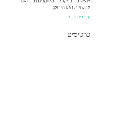
*הישיבה במקומות מסומנים (בהתאם 
להנחיות התו הירוק)
עוד פרטים>
כרטיסים
המכירה הסתיימה
סוג כרטיס
עלמה זהר - פסטיבל אינדידוב 3
מחיר
שיתוף