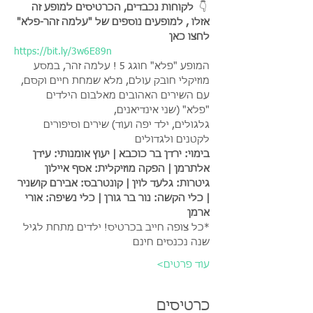
 👇 
 לקוחות נכבדים, הכרטיסים למופע זה 
אזלו , למופעים נוספים של "עלמה זהר-פלא" 
לחצו כאן
https://bit.ly/3w6E89n
המופע "פלא" חוגג 5 ! עלמה זהר, במסע 
מוזיקלי חובק עולם, מלא שמחת חיים וקסם, 
עם השירים האהובים מאלבום הילדים 
"פלא" (שני אינדיאנים, 
גלגולים, ילד יפה ועוד) שירים וסיפורים 
לקטנים ולגדולים 
בימוי: ירדן בר כוכבא | יעוץ אומנותי: עידן 
אלתרמן | הפקה מוזיקלית: אסף איילון 
גיטרות: גלעד לוין | קונטרבס: אבירם קושניר 
| כלי הקשה: נור בר גורן | כלי נשיפה: אורי 
ארמן
*כל צופה חייב בכרטיס! ילדים מתחת לגיל 
שנה נכנסים חינם
עוד פרטים>
כרטיסים