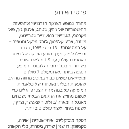
פרטי האירוע
מחווה למופע הצדקה הגרנדיוזי ולהופעות 
ההיסטוריות של קווין, סטינג, אלטון ג'ון, פול 
מקרטני, U2,דייויד בואי, דייר סטרייטס, 
מדונה, אריק קלפטון, ג'ורג' מייקל ונוספים – 
על במה אחת! 
ב13 ביולי 1985, בלונדון 
ובפילדלפיה, נערך מופע הצדקה של מיטב 
האמנים בעולם, עם 1.5 מילארד צופים 
בשידור חי בכל רחבי הגלובוס - המופע 
הנצפה ביותר מאז ומעולם.7 סולנים 
ומוסיקאים עושים כבוד במופע מחווה מרהיב 
להופעות הבלתי נשכחות של כלאגדות 
המוסיקה על במה אחת.הצטרפו אלינו כדי 
לנשום מחדש את הרגעים הבלתי נשכחים 
מאנגליה ומארה"ב ולזכור שאפשר, וצריך, 
לשנות ביחד וליצור עולם טוב יותר.
הפקה מוסיקלית:  איתי שטרית | שירה, 
סקסופון: רז שני | שירה, גיטרות, כלי הקשה: 