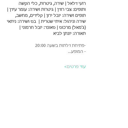
רועי דלאל | שירה, גיטרות, כלי הקשה 
ותופים: צבי רודן | גיטרות ושירה: עומר עידן | 
תופים ושירה: יובל ירון | קלידים, מחשב, 
שירה וניהול: איתי שטרית |  בס ושירה: ניתאי 
(ג'מאל) מרכוס | סאונד: יובל חרמוני | 
תאורה: יונתן לביא
-פתיחת דלתות בשעה 20:00
- המופע…
עוד פרטים>
כרטיסים
המכירה הסתיימה
סוג כרטיס
כרטיס במחיר מלא - live aid