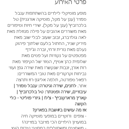
פרטי האירוע
מופע מוסיקלי לילדים בהשתתפות ענבל 
סמדר (ענן על מקל, מוסיקה אורגנית) טל 
בלכרוביץ' (ענן על מקל). שירי חיות וסיפורים 
מאת משוררים אהובים על פילה מנוזלת מאת 
לאה גולדברג, זבוב שעזב לבלי שוב מאת 
מיריק שניר, החתול בלעם שלתוך פיהוק 
נעלם מאת נורית זרחי, זברה וג'ירף 
מפטפטים על נקודות ועל פסים מאת 
שלומית כהן אסיף, הסוד של הקיפוד מאת 
רות אורן, זנבות שנקשרו מאת שירה גפן ועוד 
נביחות וקרקורים מאת טובי המשוררים: 
רפאל ספורטה, תלמה אליגון-רוז ותרצה 
אתר. 
לחנים, שירה וגיטרה: ענבל סמדר | 
עיבודים, שירה ופסנתר: טל בלכרוביץ׳ | 
קארין מרארקוביץ' - צ'לו | גיורי פוליטי - כלי 
הקשה 
אז מה עושים ב#שבת בפארק?
- צופים  ורוקדים במופעי מוסיקה חיה 
במועדון הילדים הכי מדובר במדינה!
- משחקים ומשתוללים במתקני טירות העץ 