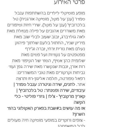
פרטי האירוע
מופע מוסיקלי לילדים בהשתתפות ענבל 
סמדר (ענן על מקל, מוסיקה אורגנית) טל 
בלכרוביץ' (ענן על מקל). שירי חיות וסיפורים 
מאת משוררים אהובים על פילה מנוזלת מאת 
לאה גולדברג, זבוב שעזב לבלי שוב מאת 
מיריק שניר, החתול בלעם שלתוך פיהוק 
נעלם מאת נורית זרחי, זברה וג'ירף 
מפטפטים על נקודות ועל פסים מאת 
שלומית כהן אסיף, הסוד של הקיפוד מאת 
רות אורן, זנבות שנקשרו מאת שירה גפן ועוד 
נביחות וקרקורים מאת טובי המשוררים: 
רפאל ספורטה, תלמה אליגון-רוז ותרצה 
אתר. 
לחנים, שירה וגיטרה: ענבל סמדר | 
עיבודים, שירה ופסנתר: טל בלכרוביץ׳ | 
קארין מרקוביץ' - צ'לו | גיורי פוליטי - כלי 
הקשה 
אז מה עושים ב#שבת בפארק האקולוגי בהוד 
השרון?
- צופים ורוקדים במופעי מוסיקה חיה מעולים 
לכל המשפחה!