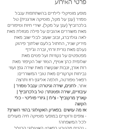
פרטי האירוע
מופע מוסיקלי לילדים בהשתתפות ענבל 
סמדר (ענן על מקל, מוסיקה אורגנית) טל 
בלכרוביץ' (ענן על מקל). שירי חיות וסיפורים 
מאת משוררים אהובים על פילה מנוזלת מאת 
לאה גולדברג, זבוב שעזב לבלי שוב מאת 
מיריק שניר, החתול בלעם שלתוך פיהוק 
נעלם מאת נורית זרחי, זברה וג'ירף 
מפטפטים על נקודות ועל פסים מאת 
שלומית כהן אסיף, הסוד של הקיפוד מאת 
רות אורן, זנבות שנקשרו מאת שירה גפן ועוד 
נביחות וקרקורים מאת טובי המשוררים: 
רפאל ספורטה, תלמה אליגון-רוז ותרצה 
אתר. 
לחנים, שירה וגיטרה: ענבל סמדר | 
עיבודים, שירה ופסנתר: טל בלכרוביץ׳ | 
קארין מרקוביץ' - צ'לו | גיורי פוליטי - כלי 
הקשה 
אז מה עושים  בפארק האקולוגי בהוד השרון?
- צופים ורוקדים במופעי מוסיקה חיה מעולים 
לכל המשפחה!
- נהנים מהטבע בפארק האקולוגי הכולל 