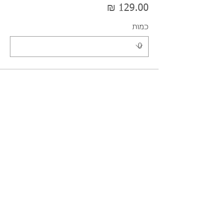
כמות
סוג כרטיס
כרטיס ילד.ה עד גיל 10
מחיר
כמות
סוג כרטיס