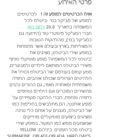
פרטי האירוע
אזלו הכרטיסים למופע זה !
   לכרטיסים 
למופע של מג'יקל בנד -ביטלס לכל 
המשפחה בתאריך  20.8 
לחצו כאן
חברי המגי’קל מיסטרי טור (הידועה גם 
כמג’יקל בנד), מהלהקות הטובות 
והמצליחות בארץ ובעולם אשר מתמחות 
במופע שירי הביטלס, מציגים את
‘ביטלס לכל המשפחה’ מופע מוסיקלי סוחף 
משירי הביטלס המותאם לילדים ולמבוגרים. 
מסע קסום בעולמם של הביטלס וכולל את 
הלהיטים הגדולים שכולנו אוהבים. החוויה 
משפחתית ומאחדת מאוד, גם ההורים נהנים 
מהשירים המוכרים וגם הילדים נסחפים 
לחוויה סוחפת. חברי הלהקה מקפידים על 
מופע אותנטי, הם מתלבשים בחליפות כמו 
של הביטלס, מנגנים על אותם כלי נגינה 
ומציגים ביצועים מוסיקליים מדוייקים 
שנשמעים ממש כמו המקור. במופע שירי 
ביטלס מכל הזמנים  ביניהם:YELLOW 
SUBMARINE, OBLADI-OBLADA, HARD DAY’S 