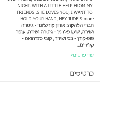
NIGHT, WITH A LITTLE HELP FROM MY 
FRIENDS ,SHE LOVES YOU, I WANT TO 
HOLD YOUR HAND, HEY JUDE & more
חברי הלהקה: אורון קוריצ’ונר - גיטרה 
ושירה, שיקו פלדמן - גיטרה ושירה, עופר 
פופ-קורן - בס ושירה, קובי סנדהואס - 
קלידים…
עוד פרטים>
כרטיסים
הכרטיסים אזלו
סוג כרטיס
מג'יקל בנד - ביטלס לכל
המשפחה
מחיר