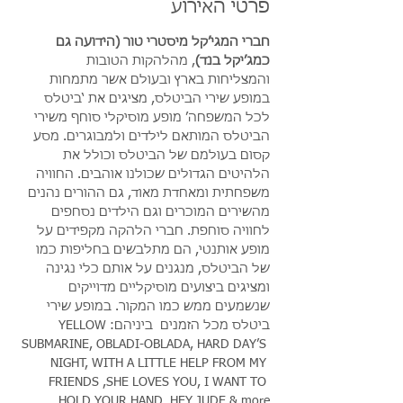
פרטי האירוע
חברי המגי’קל מיסטרי טור (הידועה גם 
כמג’יקל בנד)
, מהלהקות הטובות 
והמצליחות בארץ ובעולם אשר מתמחות 
במופע שירי הביטלס, מציגים את ‘ביטלס 
לכל המשפחה’ מופע מוסיקלי סוחף משירי 
הביטלס המותאם לילדים ולמבוגרים. מסע 
קסום בעולמם של הביטלס וכולל את 
הלהיטים הגדולים שכולנו אוהבים. החוויה 
משפחתית ומאחדת מאוד, גם ההורים נהנים 
מהשירים המוכרים וגם הילדים נסחפים 
לחוויה סוחפת. חברי הלהקה מקפידים על 
מופע אותנטי, הם מתלבשים בחליפות כמו 
של הביטלס, מנגנים על אותם כלי נגינה 
ומציגים ביצועים מוסיקליים מדוייקים 
שנשמעים ממש כמו המקור. במופע שירי 
ביטלס מכל הזמנים  ביניהם:YELLOW 
SUBMARINE, OBLADI-OBLADA, HARD DAY’S 
NIGHT, WITH A LITTLE HELP FROM MY 
FRIENDS ,SHE LOVES YOU, I WANT TO 
HOLD YOUR HAND, HEY JUDE & more