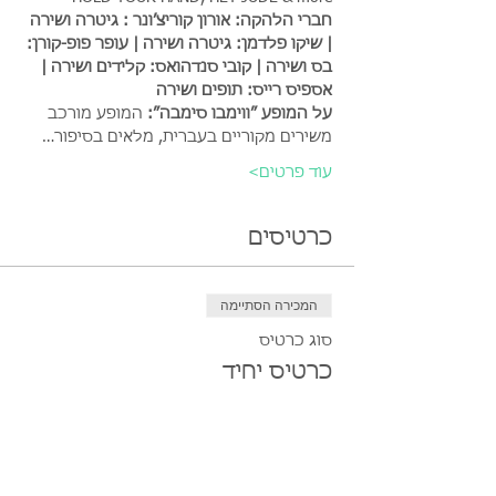
חברי הלהקה: אורון קוריצ’ונר : גיטרה ושירה 
| שיקו פלדמן: גיטרה ושירה | עופר פופ-קורן: 
בס ושירה | קובי סנדהואס: קלידים ושירה | 
אספיס רייס: תופים ושירה
על המופע ״ווימבו סימבה״:
 המופע מורכב 
משירים מקוריים בעברית, מלאים בסיפור…
עוד פרטים>
כרטיסים
המכירה הסתיימה
סוג כרטיס
כרטיס יחיד
מחיר