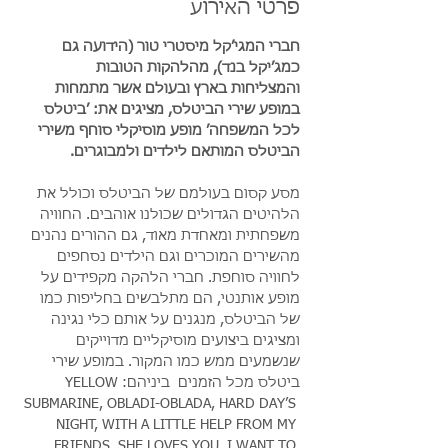
פרטי האירוע
חברי המגי’קל מיסטרי טור (הידועה גם 
כמג’יקל בנד), מהלהקות הטובות 
והמצליחות בארץ ובעולם אשר מתמחות 
במופע שירי הביטלס, מציגים את: ׳ביטלס 
לכל המשפחה’ מופע מוסיקלי סוחף משירי 
הביטלס המותאם לילדים ולמבוגרים.
מסע קסום בעולמם של הביטלס וכולל את 
הלהיטים הגדולים שכולנו אוהבים. החוויה 
משפחתית ומאחדת מאוד, גם ההורים נהנים 
מהשירים המוכרים וגם הילדים נסחפים 
לחוויה סוחפת. חברי הלהקה מקפידים על 
מופע אותנטי, הם מתלבשים בחליפות כמו 
של הביטלס, מנגנים על אותם כלי נגינה 
ומציגים ביצועים מוסיקליים מדוייקים 
שנשמעים ממש כמו המקור. במופע שירי 
ביטלס מכל הזמנים  ביניהם:YELLOW 
SUBMARINE, OBLADI-OBLADA, HARD DAY’S 
NIGHT, WITH A LITTLE HELP FROM MY 
FRIENDS ,SHE LOVES YOU, I WANT TO 