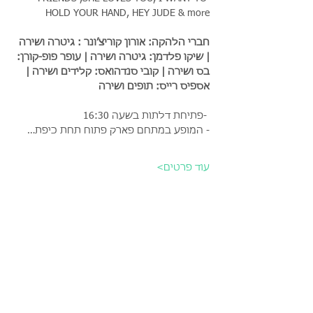
HOLD YOUR HAND, HEY JUDE & more
חברי הלהקה: אורון קוריצ’ונר : גיטרה ושירה 
| שיקו פלדמן: גיטרה ושירה | עופר פופ-קורן: 
בס ושירה | קובי סנדהואס: קלידים ושירה | 
אספיס רייס: תופים ושירה
 -פתיחת דלתות בשעה 16:30
- המופע במתחם פארק פתוח תחת כיפת…
עוד פרטים>
כרטיסים
המכירה הסתיימה
סוג כרטיס
כרטיס משפחתי (עד 5 נפשות)