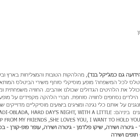
ן
ידועה גם כמג’יקל בנד)
, מהלהקות הטובות והמצליחות בארץ וב
יטלס לכל המשפחה’ מופע מוסיקלי סוחף משירי הביטלס המותאם
לל את הלהיטים הגדולים שכולנו אוהבים. החוויה משפחתית ומ
 הילדים נסחפים לחוויה סוחפת. חברי הלהקה מקפידים על מופע
נים על אותם כלי נגינה ומציגים ביצועים מוסיקליים מדוייקים 
במופע שירי ביטלס מכל הזמנים  ביניהם:ARD DAY’S NIGHT, WITH A LITTLE
P FROM MY FRIENDS ,SHE LOVES YOU, I WANT TO HOLD YOU
 - גיטרה ושירה, שיקו פלדמן - גיטרה ושירה, עופר פופ-קורן - בס
 תופים ושירה