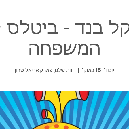
קל בנד - ביטלס 
המשפחה
יום ו׳, 15 באוק׳
  |  
חוות שלם, פארק אריאל שרון