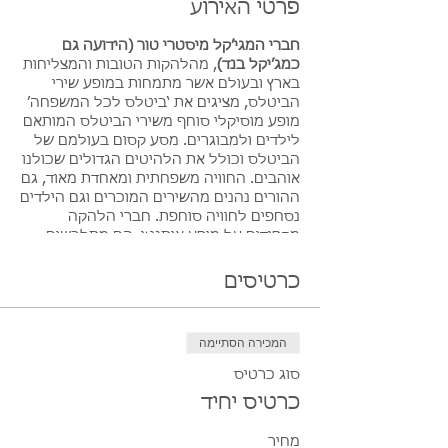
פרטי האירוע
חברי המגי’קל מיסטרי טור (הידועה גם
כמג’יקל בנד)
, מהלהקות הטובות והמצליחות
בארץ ובעולם אשר מתמחות במופע שירי
הביטלס, מציגים את ‘ביטלס לכל המשפחה’
מופע מוסיקלי סוחף משירי הביטלס המותאם
לילדים ולמבוגרים. מסע קסום בעולמם של
הביטלס וכולל את הלהיטים הגדולים שכולנו
אוהבים. החוויה משפחתית ומאחדת מאוד, גם
ההורים נהנים מהשירים המוכרים וגם הילדים
נסחפים לחוויה סוחפת. חברי הלהקה
מקפידים על מופע אותנטי, הם מתלבשים
בחליפות כמו של הביטלס, מנגנים על אותם
כלי נגינה ומציגים ביצועים מוסיקליים
כרטיסים
מדוייקים שנשמעים ממש כמו המקור. במופע
שירי ביטלס מכל הזמנים ביניהם:YELLOW
SUBMARINE, OBLADI-OBLADA, HARD DAY’S
המכירה הסתיימה
NIGHT, WITH A LITTLE HELP FROM MY
FRIENDS ,SHE LOVES YOU, I WANT TO
סוג כרטיס
HOLD YOUR HAND, HEY JUDE & more
כרטיס יחיד
חברי הלהקה: אורון קוריצ’ונר : גיטרה ושירה
| שיקו פלדמן: גיטרה ושירה | עופר פופ-קורן:
מחיר
בס ושירה | קובי סנדהואס: קלידים ושירה |