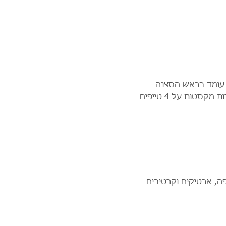
עומד בראש הסצנה 
המחודשת של החפלות ומחזיר אותנו ללתקופת הזהב של שנות ה-80 וה- 90.  המלך מנגן ישירות מקסטות על 4 טייפים 
קפה, ארטיקים וקרטיבים