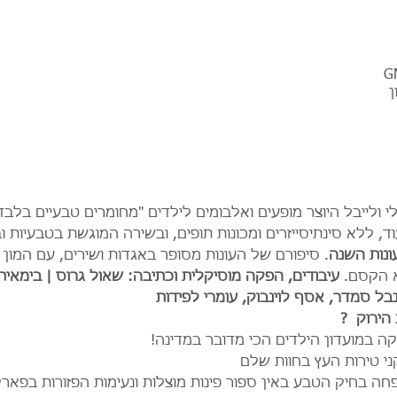
ן
לי ולייבל היוצר מופעים ואלבומים לילדים "מחומרים טבעיים בלבד":
, ללא סינתיסייזרים ומכונות תופים, ובשירה המוגשת בטבעיות ו
ונות השנה
. סיפורם של העונות מסופר באגדות ושירים, עם המון 
 הקסם. 
עיבודים, הפקה מוסיקלית וכתיבה: שאול גרוס | בימאית:
בל סמדר, אסף לוינבוק, עומרי לפידות
הירוק  ?
יקה במועדון הילדים הכי מדובר במדינה!
י טירות העץ בחוות שלם
חה בחיק הטבע באין ספור פינות מוצלות ונעימות הפזורות בפאר