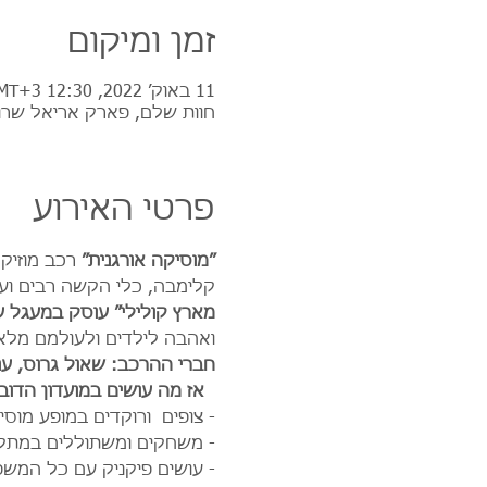
זמן ומיקום
11 באוק׳ 2022, 12:30 GMT‎+3‎
חוות שלם, פארק אריאל שרו
פרטי האירוע
״מוסיקה אורגנית״
 רכב מוזיק
קלימבה, כלי הקשה רבים ועוד
מארץ קולילי״ עוסק במעגל ע
ואהבה לילדים ולעולמם מלא
חברי ההרכב: שאול גרוס, ענ
  אז מה עושים במועדון הדוב 
- צופים  ורוקדים במופע מוס
- משחקים ומשתוללים במתקנ
- עושים פיקניק עם כל המשפ