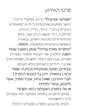
פרטי האירוע
״מוסיקה אורגנית״
 הרכב מוזיקלי ולייבל 
היוצר מופעים ואלבומים לילדים "מחומרים 
טבעיים בלבד": כינור, חליל, גיטרה, 
קלימבה, כלי הקשה רבים ועוד, ללא 
סינתיסייזרים ומכונות תופים, ובשירה 
המוגשת בטבעיות ובפשטות. 
המופע 
״סיפורים מארץ קולילי״ עוסק במעגל עונות 
השנה
. סיפורם של העונות מסופר באגדות 
ושירים, עם המון הומור, פשטות, שמחת חיים 
ואהבה לילדים ולעולמם מלא הקסם. 
עיבודים, הפקה מוסיקלית וכתיבה: שאול 
גרוס | בימאית: ירדן בר-כוכבא הלפרין | 
חברי ההרכב: שאול גרוס, ענבל סמדר, אסף 
לוינבוק, עומרי לפידות
אז מה בפארק האקולוגי בהוד השרון?
- צופים ורוקדים במופעי מוסיקה חיה מעולים 
לכל המשפחה!
- נהנים מהטבע בפארק האקולוגי הכולל 