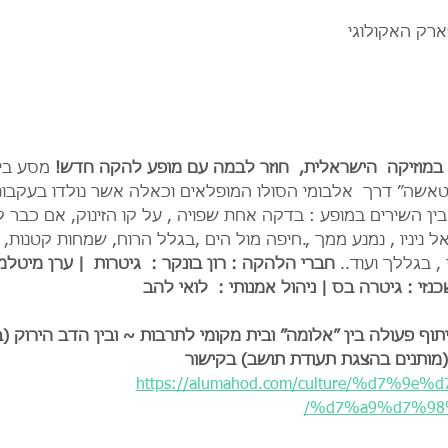
ארק האקולוגי
 במוזיקה  הישראלית,  חוזר לבמה עם מופע להקה חדש! 
מסע בין
אשה״ דרך  אלבומי הסולו המופלאים וכאלה אשר נולדו בעקבו
ין השירים במופע : בדקה אחת שפויה , על קו הזינוק, אם כבר ל
אל ניניו , נמנע ממך ,.חיפה מול הים ,בגלל הרוח, שמחות קטנות, 
, בגללך ועוד.. 
חברי הלהקה : רון בונקר :  גיטרות  | ערן מיטלמן
נזי : גיטרה בס | ניהול אמנותי :  לואי להב  
ף פעולה בין ״אלומה״ ובית מקומי לתרבות ~ ובין הדב הירוק (ב
(מותנים בהצגת תעודת תושב) בקישור 
https://alumahod.com/culture/%d7%9
%d7%a9%d7%98