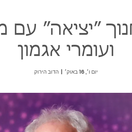
וך ״יציאה״ עם מ
ועומרי אגמון
יום ו׳, 16 באוק׳
  |  
הדוב הירוק