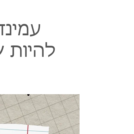
עמינד
להיות ש