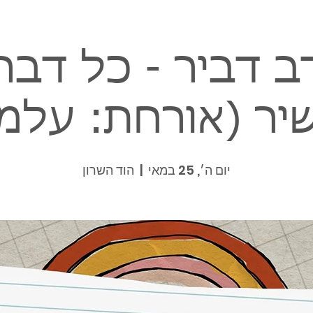
ב דביר - כל דבר 
יר (אורחת: עלמ
יום ה׳, 25 במאי
  |  
הוד השרון