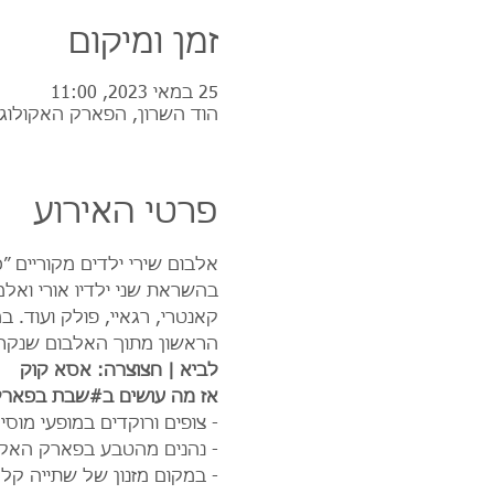
זמן ומיקום
25 במאי 2023, 11:00
הוד השרון, הפארק האקולוגי
פרטי האירוע
אלבום שירי ילדים מקוריים ״
בהשראת שני ילדיו אורי ואלמ
קאנטרי, רגאיי, פולק ועוד
הראשון מתוך האלבום שנקרא 
לביא | חצוצרה: אסא קוק
אז מה עושים ב#שבת בפארק 
- צופים ורוקדים במופעי מו
- נהנים מהטבע בפארק האקול
- במקום מזנון של שתייה קלה