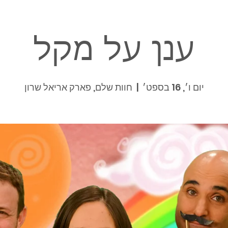
ענן על מקל
יום ו׳, 16 בספט׳
  |  
חוות שלם, פארק אריאל שרון