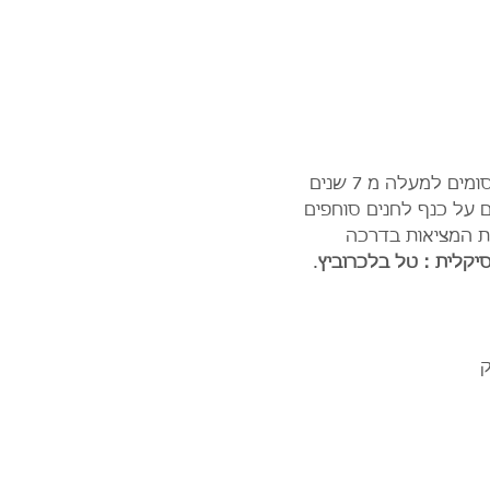
ירדן בר כוכבא, עידן אלתרמן/תומר שרון , טל בלכרוביץ' ודידי שחר מבצעים שירים שנונים וקסומים למעלה מ 7 שנים 
 על כנף לחנים סוחפים 
את המציאות בדרכה 
יקלית : טל בלכרוביץ
.
ק