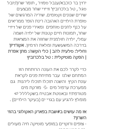
ירדן בר כוכבא/ענבל סמדר , תומר שרון/יובל 
סגל , טל בלכרוביץ' ודידי שחר מבצעים 
שירים שנונים וקסומים. שיריה המרגשים של 
סופרת הילדים האהובה רינת הופר ממריאים 
על כנף לחנים סוחפים  ומאירי פנים של דידי 
שחר, תמונות חיים קטנות של ילדה ושמה 
עמלי, ילדה חולמנית שחווה את המציאות 
בדרכה המשעשעת ומלאת הדמיון. 
אקורדיון 
וחליל: סלעית להב | כלי הקשה: מתן אפרת 
| הפקה מוסיקלית : טל בלכרוביץ
כדי לקרר לכם את העונה הרותחת הזו 
המתחם שלנו  עבר מתיחת פנים לקראת 
עונת הקיץ  והשנה תוכלו תוכלו ליהנות  גם 
ממערכת ערפול מים  💦  מזרקת מים  
מטורפת!! ובאסטת אבטיח בשקלללל 🍉 
מומלץ להגיע עם בגדי ים (בעיקר הילדים) .
אז מה עושים ב#שבת בפארק האקולוגי בהוד 
השרון?
- צופים ורוקדים במופעי מוסיקה חיה מעולים 