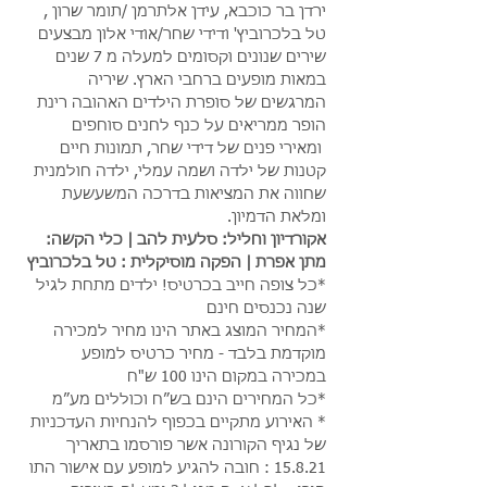
ירדן בר כוכבא, עידן אלתרמן /תומר שרון , 
טל בלכרוביץ' ודידי שחר/אודי אלון מבצעים 
שירים שנונים וקסומים למעלה מ 7 שנים 
במאות מופעים ברחבי הארץ. שיריה 
המרגשים של סופרת הילדים האהובה רינת 
הופר ממריאים על כנף לחנים סוחפים 
 ומאירי פנים של דידי שחר, תמונות חיים 
קטנות של ילדה ושמה עמלי, ילדה חולמנית 
שחווה את המציאות בדרכה המשעשעת 
ומלאת הדמיון.
אקורדיון וחליל: סלעית להב | כלי הקשה: 
מתן אפרת | הפקה מוסיקלית : טל בלכרוביץ
*כל צופה חייב בכרטיס! ילדים מתחת לגיל 
שנה נכנסים חינם
*המחיר המוצג באתר הינו מחיר למכירה 
מוקדמת בלבד - מחיר כרטיס למופע 
במכירה במקום הינו 100 ש"ח
*כל המחירים הינם בש״ח וכוללים מע״מ
* האירוע מתקיים בכפוף להנחיות העדכניות 
של נגיף הקורונה אשר פורסמו בתאריך 
15.8.21 : חובה להגיע למופע עם אישור התו 