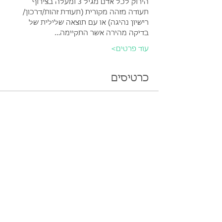
הירוק לכל אדם מגיל 3 ומעלה בצירוף 
תעודה מזהה מקורית (תעודת זהות/דרכון/ 
רישיון נהיגה) או עם תוצאה שלילית של 
בדיקה מהירה אשר התקיימה…
עוד פרטים>
כרטיסים
הכרטיסים אזלו
סוג כרטיס
ענן על מקל
מחיר
הכרטיסים לאירוע אזלו