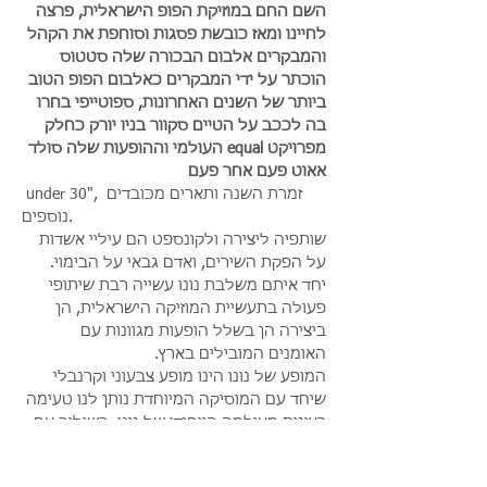
השם החם במוזיקת הפופ הישראלית, פרצה 
לחיינו ומאז כובשת פסגות וסוחפת את הקהל 
והמבקרים אלבום הבכורה שלה סטטוס 
הוכתר על ידי המבקרים כאלבום הפופ הטוב 
ביותר של השנים האחרונות, ספוטייפי בחרו 
בה לככב על הטיים סקוור בניו יורק כחלק 
מפרויקט equal העולמי וההופעות שלה סולד 
אאוט פעם אחר פעם
 under 30", זמרת השנה ותארים מכובדים 
נוספים.
שותפיה ליצירה ולקונספט הם עיליי אשדות 
על הפקת השירים, ואדם גבאי על הבימוי. 
יחד איתם משלבת נונו עשייה רבת שיתופי 
פעולה בתעשיית המוזיקה הישראלית, הן 
ביצירה הן בשלל הופעות מגוונות עם 
האומנים המובילים בארץ.
המופע של נונו הינו מופע צבעוני וקרנבלי 
שיחד עם המוסיקה המיוחדת נותן לנו טעימה 
רצינית מעולמה הייחודי של נונו, בשילוב עם 
ריקודים, הומור ושמחה גדולה.
- ההופעה במתחם פארק פתוח תחת כיפת 