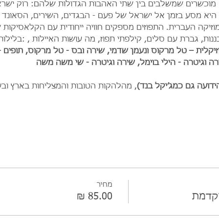
 מוכשרים שמשלבים בין שתי האהבות הגדולות שלהם: רוק ישראלי
 היא מסע בזמן אל ישראל של פעם - הבגדים, השירים, הסאונד וה
וזיקה העברית. התפוזים מספקים חוויה ייחודית עם הקלאסיקות ש
נות, גברת עם סלים, קילפתי תפוז, מה עושות האיילות , :בלילו
יקלית – טל מרקוס ונעמן שדמי, שירה ובס - טל מרקוס, תופים - 
ה וגיטרה - הילי בוימל, שירה וגיטרה - שי משה משה 
ידועה גם כמג’יקל בנד)
, מהלהקות הטובות והמצליחות בארץ וב
מחיר
וקדמת