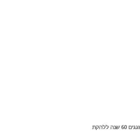
בשעה 11:00 להקת התפוזים במופע של שירי אריק איינשטיין לילדים |  12:30 המג׳יקל בנד חוגגים 60 שנה ללהקת 