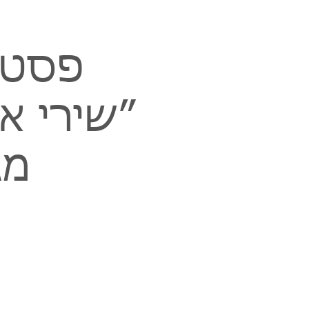
פסטיב
״שירי א