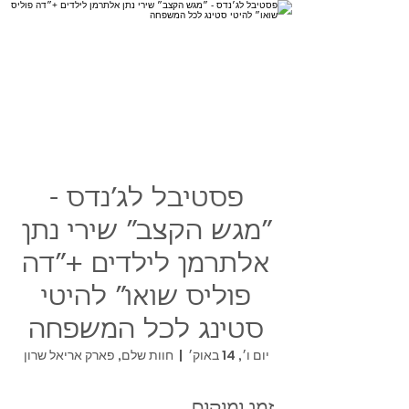
פסטיבל לג׳נדס -
״מגש הקצב״ שירי נתן
אלתרמן לילדים +״דה
פוליס שואו״ להיטי
סטינג לכל המשפחה
יום ו׳, 14 באוק׳
  |  
חוות שלם, פארק אריאל שרון