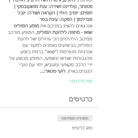
וסוחפת. 
לחנים, גיטרה ושירה: נדב הולנדר | 
פסנתר, קלרינט ושירה: ענת מושקובסקי | 
תופים: יונדב הלוי | הקראה ושירה: יובל 
מנדלסון | הפקה: עינת בסר
אנו גאים להציג בפניכם את 
מופע הפוליס 
שואו - מחווה ללהקת הפוליס
, המופע מורכב 
ממיטב הלהיטים הכי גדולים של להקת 
הפוליס, בביצועים נאמנים למקור עם 
אנרגיות מטורפות ו"שואו" ברמת ביצוע 
מהגבוהות שנראו ונשמעו, המופע מבוצע על 
ידי הרכב מקצועי ומגובש, יחד עם טובי 
הנגנים בארץ. 
רועי סטאר:…
עוד פרטים>
כרטיסים
המכירה הסתיימה
סוג כרטיס
כרטיס יחיד - מכירה מוקדמת