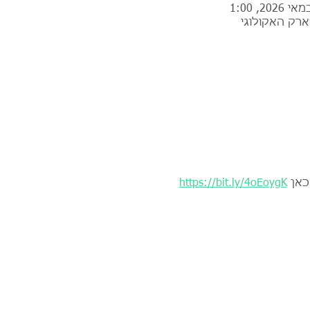
ארק האקולוגי
כאן 
https://bit.ly/4oEoygK