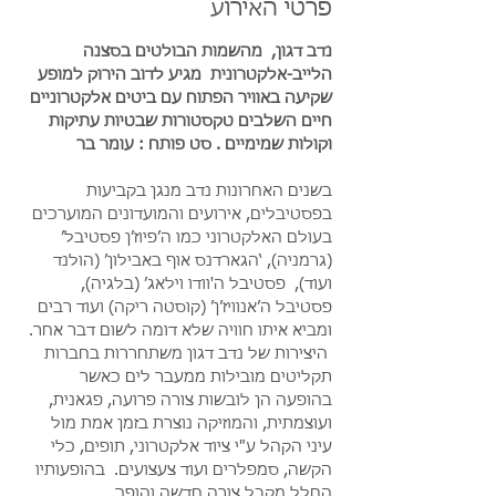
פרטי האירוע
נדב דגון,  מהשמות הבולטים בסצנה 
הלייב-אלקטרונית  מגיע לדוב הירוק למופע 
שקיעה באוויר הפתוח עם ביטים אלקטרוניים 
חיים השלבים טקסטורות שבטיות עתיקות 
וקולות שמימיים . סט פותח : עומר בר
בשנים האחרונות נדב מנגן בקביעות 
בפסטיבלים, אירועים והמועדונים המוערכים 
בעולם האלקטרוני כמו ה’פיוז’ן פסטיבל’ 
(גרמניה), ‘הגארדנס אוף באבילון’ (הולנד 
ועוד),  פסטיבל ה'וודו וילאג’ (בלגיה), 
פסטיבל ה’אנוויז’ן’ (קוסטה ריקה) ועוד רבים 
ומביא איתו חוויה שלא דומה לשום דבר אחר. 
 היצירות של נדב דגון משתחררות בחברות 
תקליטים מובילות ממעבר לים כאשר 
בהופעה הן לובשות צורה פרועה, פגאנית, 
ועוצמתית, והמוזיקה נוצרת בזמן אמת מול 
עיני הקהל ע"י ציוד אלקטרוני, תופים, כלי 
הקשה, סמפלרים ועוד צעצועים.  בהופעותיו 
החלל מקבל צורה חדשה והופך 