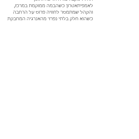
לאמפיתאטרון כשהבמה ממוקמת במרכז, 
והקהל שמתמסר לחוויה פרוס על הרחבה 
כשהוא חלק בלתי נפרד מהאנרגיה המחבקת 
את כל המקום.
  openning set : Omer Bar is a Tel Aviv–based 
DJ & producer delivering deep, emotional 
dancefloor journeys. With releases on 
Renaissance, Frau Blau a…
עוד פרטים>
שיתוף