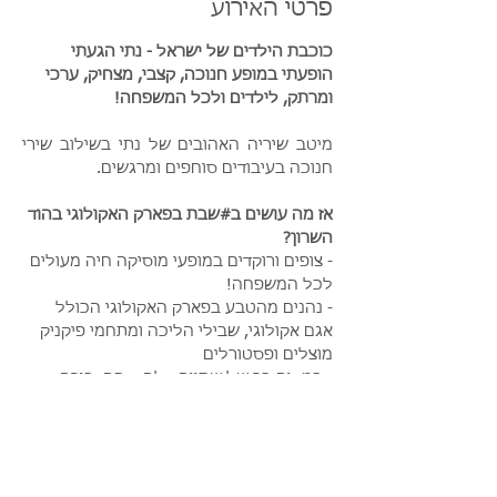
פרטי האירוע
כוכבת הילדים של ישראל - נתי הגעתי 
הופעתי במופע חנוכה, קצבי, מצחיק, ערכי 
ומרתק, לילדים ולכל המשפחה!
מיטב שיריה האהובים של נתי בשילוב שירי 
חנוכה בעיבודים סוחפים ומרגשים.
אז מה עושים ב#שבת בפארק האקולוגי בהוד 
השרון?
- צופים ורוקדים במופעי מוסיקה חיה מעולים 
לכל המשפחה!
- נהנים מהטבע בפארק האקולוגי הכולל 
אגם אקולוגי, שבילי הליכה ומתחמי פיקניק 
מוצלים ופסטורלים
- במקום בר של שתייה קלה, קפה, בירה 
מהחבית, ארטיקים ומזנון המגיש נאצ׳וס, 
פופקורן, ונקניקיות
עוד פרטים>