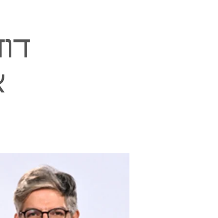
דוד
א