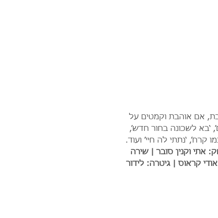
לגור בשכונה שלנו, שבדיוק היום יש לו יום הולדת 40, שן תותבת, אם אוהבת וקמטים על 
ם’, ‘בא לשכונה בחור חדש’, 
קרח’, ‘נתתי לה חיי’ ועוד. 
ק: אתי וקנין סובר | שירה 
ודי קראוס | גיטרה: לידור 