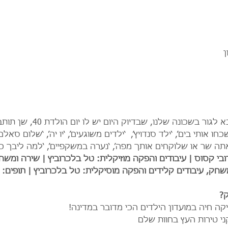
ן
דוד בנימין הוא שכן חדש שבא 
חו אותי בים’, ‘ילד סנדויץ’,  ‘ילדים משוגעים’, ‘יו יה’, ‘שלום סאל
שאתה שר או שלוקחים אותך מפה’, ‘נערה במשקפיים’, ‘למה ליבך כמו 
ורובי קסוס | עיבודים והפקה מוזיקלית: טל בלכרוביץ | שירה ומשח
חק, עיבודים קלידים והפקה מוסיקלית: טל בלכרוביץ | תופים: א
?
סיקה חיה במועדון הילדים הכי מדובר במדינה!
י טירות העץ בחוות שלם