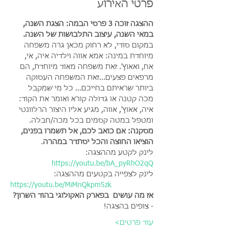
פרטי האירוע
ההצגה זוכה 3 פרסי הבמה: הצגת השנה, 
במאי השנה, עיצוב התלבושות של השנה. 
במקום סודי, לא רחוק מכאן גרה משפחה 
מיוחדת במינה: אמא אווה וילדיה איה, אי, 
אח, ואאוץ'. זאת משפחה מאוד מיוחדת, הם 
מרפאים פצעים...זאת המשפחה העסוקה 
ביותר שראיתם בחייכם... כל מי שמקבל 
מכה קטנה או גדולה קורא ואומר את הקוד: 
איה, אאוץ', אווה, מגיע אליו היצור הרלוונטי 
ומטפל במטה קסמים בכל מכה/חבלה. 
מסקנה: אם כואב לכם, אל תשמרו בפנים, 
הוציאו החוצה והכל יסתדר במהרה
.
לינק לקטע מההצגה: 
https://youtu.be/bA_pyRhO2qQ
לינק לצפייה בקטעים מההצגה:
https://youtu.be/MiMnQkpm5zk
אז מה עושים  בפארק האקולוגי בהוד השרון?
- צופים בהצגה!
עוד פרטים>