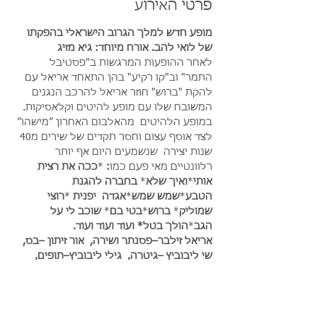
פרטי האירוע
מופע חדש למלך הגרוב הישראלי בהפקתו 
של לואי להב. אורח מיוחד: גיא מזיג
לאחר ההופעות המרגשות ב"פסטיבל 
התמר" וב"קו רקיע" בהן התאחד אריאל עם 
להקת "ברוש" חוזר אריאל להרכב הנגנים 
המשובח שלו עם מופע להיטים וקלאסיקות.
במופע הלהיטים  מהאלבום האחרון ״מישהו״ 
לצד אוסף עצום וחסר תקדים של שירים מ40 
שנות יצירה  שנשמעים היום אף יותר 
רלוונטיים מאי פעם כמו
: 
*
ככה את רצית 
אותי
*
ואיך שלא
*
 בחברה להגנת 
הטבע
*
שמש שמש
*
אגדה  יפנית 
*
רוצי 
שמוליק
*
 ברוש
*
בטי בם
*
 שוכב לי על 
הגב
*
הולך בטל*
ועוד ועוד ועוד.
אריאל זילבר–פסנתר ושירה,  אור זיתון –בס,  
שי ליבוביץ –גיטרה,  גילי ליבוביץ–תופים,  
אורן צור – כינור
- ההופעה במתחם פארק פתוח תחת כיפת 
השמיים
- פתיחת דלתות המופע בשעה 19:30