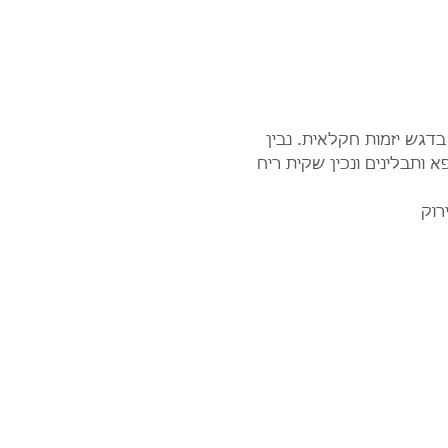
דגש יזמות חקלאית. נבין 
ותבלינים ונכין שקית ריח 
רוק