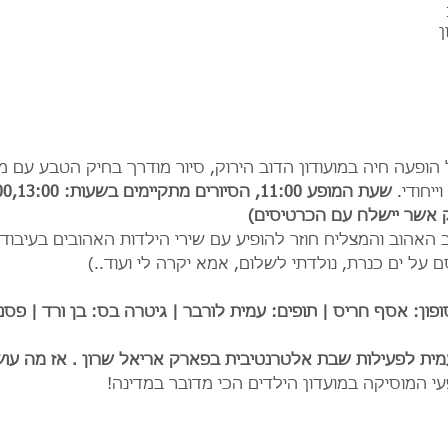
ן
הופעה חיה במועודון הדוב הירוק, סיור מודרך בחיק הטבע עם מ
יחודי. 
שעת המופע 11:00, הסיורים
אשר יישלח עם הכרטיסים)
 האהוב והמצליח חוזר להופיע עם שירי הילדות האהובים בעיבודי
 על ים כנרת, נולדתי לשלום, אמא יקרה לי ועוד..)
ון: אסף חריס | תופים: עמית לורבר | גיטרה בס: בן ורד | פסנת
ית לפעילות שבת אלטרנטיבית בפארק אריאל שרון . אז מה עו
עי המוסיקה במועדון הילדים הכי מדובר במדינה!