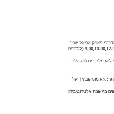
דריכי פארק אריאל שרון 
מתקיימים בשעות: 9:00,10:00,12:00,13:00 (לסיורים 
 ג׳אז מלהיבים (מקהלה 
ר: גיא מוסקוביץ | יעל 
שים ב#שבת אלטרנטיבית?