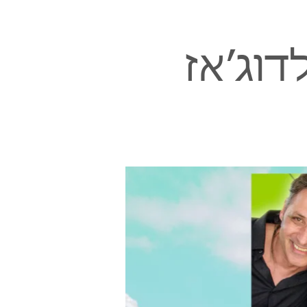
וג׳אז