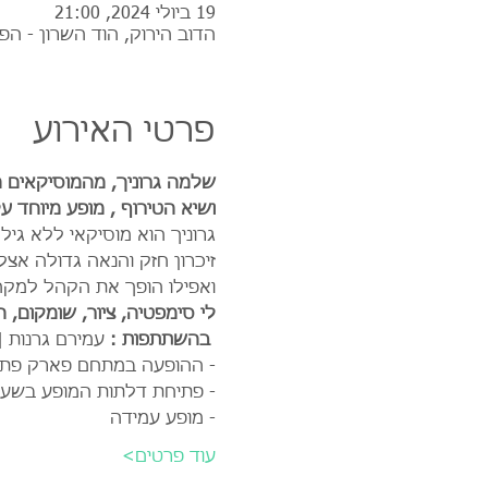
19 ביולי 2024, 21:00
הדוב הירוק, הוד השרון - הפ
פרטי האירוע
שלמה גרוניך, מהמוסיקאים הג
ושיא הטירוף , מופע מיוחד על פסנתר 
גרוניך הוא מוסיקאי ללא גי
זיכרון חזק והנאה גדולה אצ
ואפילו הופך את הקהל למקהלה
לי סימפטיה, ציור, שומקום, ה
 בהשתתפות : 
עמירם גרנות |
- ההופעה במתחם פארק פתו
- פתיחת דלתות המופע בשעה :30
- מופע עמידה
עוד פרטים>