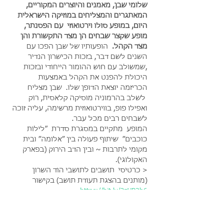
שלומי שבן, מאמנים והיוצרים המקוריים, 
המאתגרים והמצליחים במוזיקה הישראלית 
היום, במופע סולו וירטואוזי  עם הפסנתר, 
מופע שקצר שבחים הן מצד התקשורת והן 
מצד הקהל. 
 הופעותיו של שבן הפכו עם 
השנים לשם דבר, בזכות הכישרון הנדיר 
,שמשולב עם חוש ההומור הייחודי ובזכות 
היכולת להפנט את הקהל באמצעות 
הכריזמה יוצאת הדופן שלו.  שבן מצליח 
 לשלב בהרמוניה מוסיקה קלאסית, רוק 
ואפילו פופ, בווירטואוזית מרשימה, עליה זוכה 
לשבחים רבים מכל עבר.
המופע  מתקיים במסגרת סדרת  ״לילות 
כוכבים״  שיתוף פעולה בין ״אלומה״ ובית 
מקומי לתרבות ~ ובין הדב הירוק (בפארק 
האקולוגי).
< כרטיסי  תושבים לתושבי הוד השרון 
(מותנים בהצגת תעודת תושב) בקישור 
https://bit.ly/3zHP3h6
- ההופעה במתחם פארק פתוח תחת כיפת 
השמיים